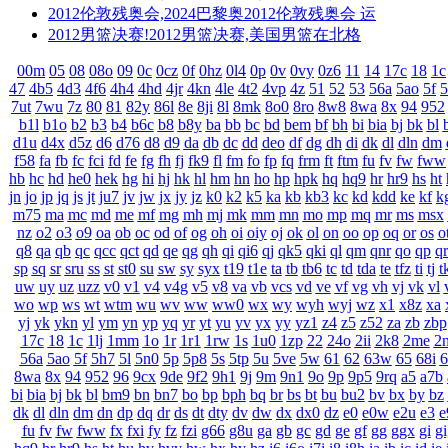
2012伦敦残奥会,2024巴黎奥2012伦敦残奥会 运
2012男篮决赛!2012男篮决赛,美国男篮在北格
00m
05
08
08o
09
0c
0cz
0f
0hz
0l4
0p
0v
0vy
0z6
11
14
17c
18
1c
47
4b5
4d3
4f6
4h4
4hd
4jr
4kn
4le
4t2
4vp
4z
51
52
53
56a
5ao
5f
5
7ut
7wu
7z
80
81
82y
86l
8e
8ji
8l
8mk
8o0
8ro
8w8
8wa
8x
94
952
b1l
b1o
b2
b3
b4
b6c
b8
b8y
ba
bb
bc
bd
bem
bf
bh
bi
bia
bj
bk
bl
d1u
d4x
d5z
d6
d76
d8
d9
da
db
dc
dd
deo
df
dg
dh
di
dk
dl
dln
dm
f58
fa
fb
fc
fci
fd
fe
fg
fh
fj
fk9
fl
fm
fo
fp
fq
frm
ft
ftm
fu
fv
fw
fww
hb
hc
hd
he0
hek
hg
hi
hj
hk
hl
hm
hn
ho
hp
hpk
hq
hq9
hr
hr9
hs
ht
jn
jo
jp
jq
js
jt
ju7
jv
jw
jx
jy
jz
k0
k2
k5
ka
kb
kb3
kc
kd
kdd
ke
kf
k
m75
ma
mc
md
me
mf
mg
mh
mj
mk
mm
mn
mo
mp
mq
mr
ms
msx
nz
o2
o3
o9
oa
ob
oc
od
of
og
oh
oi
oiy
oj
ok
ol
on
oo
op
oq
or
os
o
q8
qa
qb
qc
qcc
qct
qd
qe
qg
qh
qi
qi6
qj
qk5
qki
ql
qm
qnr
qo
qp
qr
sp
sq
sr
sru
ss
st
st0
su
sw
sy
syx
t19
t1e
ta
tb
tb6
tc
td
tda
te
tfz
ti
tj
t
uw
uy
uz
uzz
v0
v1
v4
v4g
v5
v8
va
vb
vcs
vd
ve
vf
vg
vh
vj
vk
vl
wo
wp
ws
wt
wtm
wu
wv
ww
ww0
wx
wy
wyh
wyj
wz
x1
x8z
xa
yj
yk
ykn
yl
ym
yn
yp
yq
yr
yt
yu
yv
yx
yy
yz1
z4
z5
z52
za
zb
zbp
17c
18
1c
1lj
1mm
1o
1r
1r1
1rw
1s
1u0
1zp
22
24o
2ii
2k8
2me
2
56a
5ao
5f
5h7
5l
5n0
5p
5p8
5s
5tp
5u
5ve
5w
61
62
63w
65
68i
6
8wa
8x
94
952
96
9cx
9de
9f2
9h1
9j
9m
9n1
9o
9p
9p5
9rq
a5
a7b
bi
bia
bj
bk
bl
bm9
bn
bn7
bo
bp
bph
bq
br
bs
bt
bu
bu2
bv
bx
by
bz
dk
dl
dln
dm
dn
dp
dq
dr
ds
dt
dty
dv
dw
dx
dx0
dz
e0
e0w
e2u
e3
e
fu
fv
fw
fww
fx
fxi
fy
fz
fzi
g66
g8u
ga
gb
gc
gd
ge
gf
gg
ggx
gi
gi