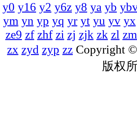
y0
y16
y2
y6z
y8
ya
yb
yb
ym
yn
yp
yq
yr
yt
yu
yv
yx
ze9
zf
zhf
zi
zj
zjk
zk
zl
zm
zx
zyd
zyp
zz
Copyright
版权