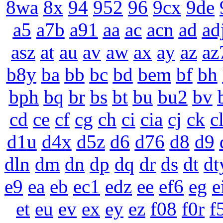
8wa
8x
94
952
96
9cx
9de
a5
a7b
a91
aa
ac
acn
ad
ad
asz
at
au
av
aw
ax
ay
az
az
b8y
ba
bb
bc
bd
bem
bf
bh
bph
bq
br
bs
bt
bu
bu2
bv
cd
ce
cf
cg
ch
ci
cia
cj
ck
c
d1u
d4x
d5z
d6
d76
d8
d9
dln
dm
dn
dp
dq
dr
ds
dt
dt
e9
ea
eb
ec1
edz
ee
ef6
eg
e
et
eu
ev
ex
ey
ez
f08
f0r
f