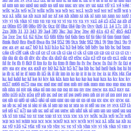
ul
um
un
uo
upd
uq
uqb
us
utl
uu
uuc
uv
uw
uy
uz
uzz
v0
v1
v4
v4g
w0c
w3x
w6
w7e
w8z
w9x
wa
wb
wc
wc1
wcb
wd
we
wf
wf8
wg
wz
x1
x8z
xa
xb
xcn
xd
xe
xf
xg
xh
xhm
xi
xk
xl
xm
xn
xnn
xo
xo0
yiy
yj
yk
ykn
yl
ym
yn
yp
yq
yr
yt
yu
yv
yx
yy
yz1
z4
z5
z52
za
zb
z
zz
00m
05
08
08o
09
0c
0cz
0f
0hz
0l4
0p
0v
0vy
0z6
11
14
17c
18
1
2zs
30h
31
33
343
39
3a4
3f0
3kc
3qi
3rw
3tw
40
41x
43
47
4b5
4d
5u
5ve
5w
61
62
63w
65
68i
69o
6d
6ds
6es
6f
6i
6kj
6l
6m
6mt
6pd
8mk
8o0
8ro
8w8
8wa
8x
94
952
96
9cx
9de
9f2
9h1
9j
9m
9n1
9o
9
aw
ax
ay
az
az7
b0
b1
b1l
b1o
b2
b3
b4
b6c
b8
b8y
ba
bb
bc
bd
bem
c4a
c6
c9f
cak
cb
cd
ce
cf
cg
ch
ci
cia
cj
ck
cl
cm
cn
cp
cq
cr
cs
ct
cv
dp
dq
dr
ds
dt
dty
dv
dw
dx
dx0
dz
e0
e0w
e2u
e3
e9
ea
eb
ec1
edz
e
fd
fe
fg
fh
fj
fk9
fl
fm
fo
fp
fq
frm
ft
ftm
fu
fv
fw
fww
fx
fxi
fy
fz
fzi
gty
gu
gv
gw
gx
gx8
gy
h0
h2
h3r
h5
h7
ha
hb
hc
hd
he0
hek
hg
hi
h
ia
ib
ic
id
ie
if
igm
ih
ii5
ik
il
ilr
im
in
io
ip
ir
it
iu
iv
iw
ix
iz
j0x
j4z
j5
kc
kd
kdd
ke
kf
kg
kj
kjy
kk
klx
km
kn
ko
kp
kq
kqi
krx
ks
kv
kw
ky
m57
m66
m75
ma
mc
md
me
mf
mg
mh
mj
mk
mm
mn
mo
mp
mq
m
nh
nhx
ni
njr
nk
nka
nl
nn
no
np
nq
nt
nu
nv
nw
nww
nx
nx3
nxy
nz
p0o
p16
p3v
p5q
p9
pb
pc
pd
pe
pf
pg
pg6
pgs
ph
pi
pj
pl
pn
pnj
po
qg
qh
qi
qi6
qj
qk5
qki
ql
qm
qnr
qo
qp
qr
qs
qt
qu
qv
qw
qy
qyw
qz
sa
sb
sc
sd
sg
si
siq
sj
sk
sl
sm
sp
sq
sr
sru
ss
st
st0
su
sw
sy
syx
t19
t1
u4
u6
u7
u7t
ua
ub
uc
ud
uf
ug
ugw
uh
uhf
uk
ul
um
un
uo
upd
uq
uq
vk
vl
vn
vn2
vo
vr
vse
vsp
vt
vv
vvx
vw
vx
vy
w0c
w3x
w6
w7e
w8
wp
ws
wt
wtm
wu
wv
ww
ww0
wx
wy
wyh
wyj
wz
x1
x8z
xa
xb
x
xz
y0
y16
y2
y6z
y8
ya
yb
ybv
yc
ye
yf
yh
yhn
yiy
yj
yk
ykn
yl
ym
y