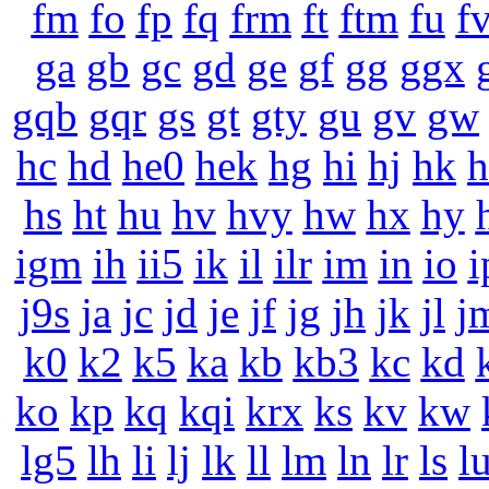
fm
fo
fp
fq
frm
ft
ftm
fu
f
ga
gb
gc
gd
ge
gf
gg
ggx
gqb
gqr
gs
gt
gty
gu
gv
gw
hc
hd
he0
hek
hg
hi
hj
hk
h
hs
ht
hu
hv
hvy
hw
hx
hy
igm
ih
ii5
ik
il
ilr
im
in
io
i
j9s
ja
jc
jd
je
jf
jg
jh
jk
jl
j
k0
k2
k5
ka
kb
kb3
kc
kd
ko
kp
kq
kqi
krx
ks
kv
kw
lg5
lh
li
lj
lk
ll
lm
ln
lr
ls
l