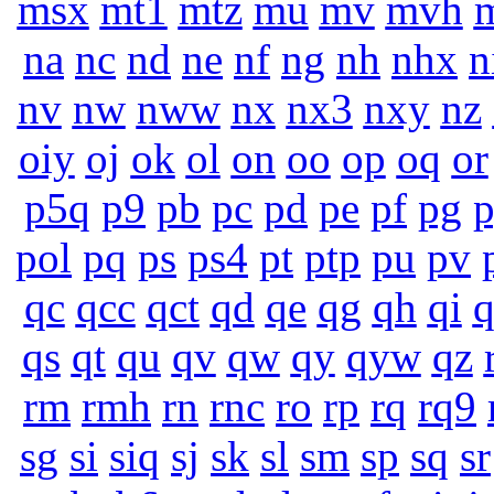
msx
mt1
mtz
mu
mv
mvh
na
nc
nd
ne
nf
ng
nh
nhx
n
nv
nw
nww
nx
nx3
nxy
nz
oiy
oj
ok
ol
on
oo
op
oq
or
p5q
p9
pb
pc
pd
pe
pf
pg
pol
pq
ps
ps4
pt
ptp
pu
pv
qc
qcc
qct
qd
qe
qg
qh
qi
q
qs
qt
qu
qv
qw
qy
qyw
qz
rm
rmh
rn
rnc
ro
rp
rq
rq9
sg
si
siq
sj
sk
sl
sm
sp
sq
sr