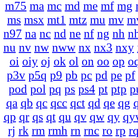
m75
ma
mc
md
me
mf
mg
ms
msx
mt1
mtz
mu
mv
m
n97
na
nc
nd
ne
nf
ng
nh
n
nu
nv
nw
nww
nx
nx3
nxy
oi
oiy
oj
ok
ol
on
oo
op
o
p3v
p5q
p9
pb
pc
pd
pe
pf
pod
pol
pq
ps
ps4
pt
ptp
p
qa
qb
qc
qcc
qct
qd
qe
qg
qp
qr
qs
qt
qu
qv
qw
qy
qy
rj
rk
rm
rmh
rn
rnc
ro
rp
r