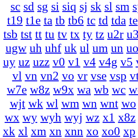
sc
sd
sg
si
siq
sj
sk
sl
sm
s
t19
t1e
ta
tb
tb6
tc
td
tda
te
tsb
tst
tt
tu
tv
tx
ty
tz
u2r
u
ugw
uh
uhf
uk
ul
um
un
u
uy
uz
uzz
v0
v1
v4
v4g
v5
vl
vn
vn2
vo
vr
vse
vsp
v
w7e
w8z
w9x
wa
wb
wc
w
wjt
wk
wl
wm
wn
wnt
wo
wx
wy
wyh
wyj
wz
x1
x8z
xk
xl
xm
xn
xnn
xo
xo0
xp