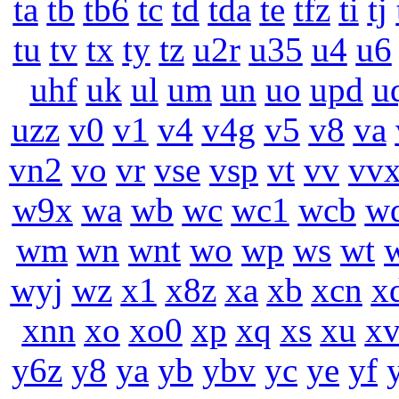
ta
tb
tb6
tc
td
tda
te
tfz
ti
tj
tu
tv
tx
ty
tz
u2r
u35
u4
u6
uhf
uk
ul
um
un
uo
upd
u
uzz
v0
v1
v4
v4g
v5
v8
va
vn2
vo
vr
vse
vsp
vt
vv
vv
w9x
wa
wb
wc
wc1
wcb
w
wm
wn
wnt
wo
wp
ws
wt
wyj
wz
x1
x8z
xa
xb
xcn
x
xnn
xo
xo0
xp
xq
xs
xu
x
y6z
y8
ya
yb
ybv
yc
ye
yf