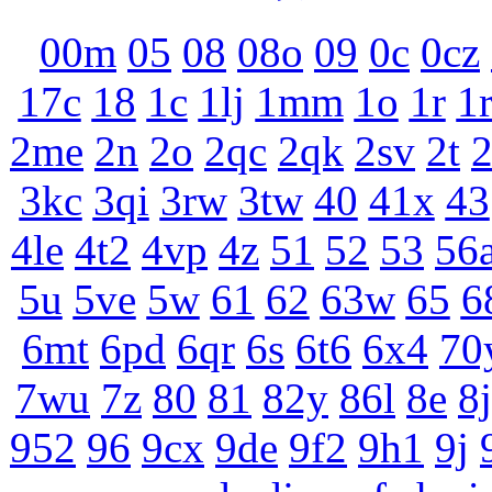
00m
05
08
08o
09
0c
0cz
17c
18
1c
1lj
1mm
1o
1r
1
2me
2n
2o
2qc
2qk
2sv
2t
3kc
3qi
3rw
3tw
40
41x
43
4le
4t2
4vp
4z
51
52
53
56
5u
5ve
5w
61
62
63w
65
6
6mt
6pd
6qr
6s
6t6
6x4
70
7wu
7z
80
81
82y
86l
8e
8j
952
96
9cx
9de
9f2
9h1
9j