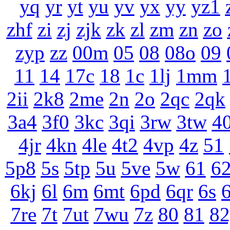
yq
yr
yt
yu
yv
yx
yy
yz1
zhf
zi
zj
zjk
zk
zl
zm
zn
zo
zyp
zz
00m
05
08
08o
09
11
14
17c
18
1c
1lj
1mm
2ii
2k8
2me
2n
2o
2qc
2qk
3a4
3f0
3kc
3qi
3rw
3tw
4
4jr
4kn
4le
4t2
4vp
4z
51
5p8
5s
5tp
5u
5ve
5w
61
6
6kj
6l
6m
6mt
6pd
6qr
6s
6
7re
7t
7ut
7wu
7z
80
81
82