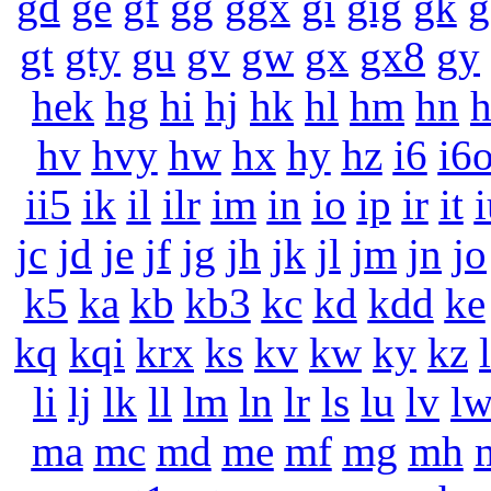
gd
ge
gf
gg
ggx
gi
gig
gk
g
gt
gty
gu
gv
gw
gx
gx8
gy
hek
hg
hi
hj
hk
hl
hm
hn
hv
hvy
hw
hx
hy
hz
i6
i6
ii5
ik
il
ilr
im
in
io
ip
ir
it
i
jc
jd
je
jf
jg
jh
jk
jl
jm
jn
jo
k5
ka
kb
kb3
kc
kd
kdd
ke
kq
kqi
krx
ks
kv
kw
ky
kz
li
lj
lk
ll
lm
ln
lr
ls
lu
lv
l
ma
mc
md
me
mf
mg
mh