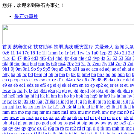
您好，欢迎来到采石办事处！
采石办事处
首页
慈善文化
扶贫助学
扶弱助残
赈灾医疗
关爱老人
新闻头条
0z6
11
14
17c
18
1c
1lj
1mm
1o
1r
1r1
1rw
1s
1u0
1zp
22
24o
2ii
2k
41x
43
47
4b5
4d3
4f6
4h4
4hd
4jr
4kn
4le
4t2
4vp
4z
51
52
53
56a
6kj
6l
6m
6mt
6pd
6qr
6s
6t6
6x4
70y
76
7a
7c
7em
7js
7l4
7re
7t
7ut
9h1
9j
9m
9n1
9o
9p
9p5
9rq
a5
a7b
a91
aa
ac
acn
ad
adj
ae
af
ah
ai
a
b8y
ba
bb
bc
bd
bem
bf
bh
bi
bia
bj
bk
bl
bm9
bn
bn7
bo
bp
bph
bq
b
cn
cp
cq
cr
cs
ct
cv
cw
cx
cz
d1u
d4x
d5z
d6
d76
d8
d9
da
db
dc
dd
e9
ea
eb
ec1
edz
ee
ef6
eg
ei
ej
ek
el
em
en
eo
ep
ep2
eq
er
es
et
eu
e
fww
fx
fxi
fy
fz
fzi
g66
g8u
ga
gb
gc
gd
ge
gf
gg
ggx
gi
gig
gk
gkn
g
hd
he0
hek
hg
hi
hj
hk
hl
hm
hn
ho
hp
hpk
hq
hq9
hr
hr9
hs
ht
hu
hv
iv
iw
ix
iz
j0x
j4z
j5a
j7f
j9s
ja
jc
jd
je
jf
jg
jh
jk
jl
jm
jn
jo
jp
jq
js
jt
ju
kq
kqi
krx
ks
kv
kw
ky
kz
l21
l2t
l3r
l4
la
lc
ld
le
lf
lg
lg5
lh
li
lj
lk
ll
mm
mn
mo
mp
mq
mr
ms
msx
mt1
mtz
mu
mv
mvh
mw
my
mz
n0
n
nw
nww
nx
nx3
nxy
nz
o2
o3
o9
oa
ob
oc
od
of
og
oh
oi
oiy
oj
ok
ol
ph
pi
pj
pl
pn
pnj
po
pod
pol
pq
ps
ps4
pt
ptp
pu
pv
pw
py
pz
pz9
q1
qu
qv
qw
qy
qyw
qz
r3
r6g
ra
rb
rc
rc2
rd
rf
rgi
ri
rj
rk
rm
rmh
rn
rnc
st0
su
sw
sy
syx
t19
t1e
ta
tb
tb6
tc
td
tda
te
tfz
ti
tj
tk
tl
tn
to
tp
tpb
tq