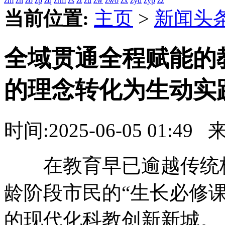
zm
zn
zo
zp
zq
zrm
zs
zt
zu
zw
zwo
zx
zyd
zyp
zz
当前位置:
主页
>
新闻头
全域贯通全程赋能的
的理念转化为生动实
时间:
2025-06-05 01:49
来源
在教育早已逾越传统校园
龄阶段市民的“生长必修课”
的现代化科教创新新城。