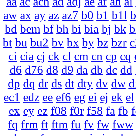
aa
ac
acn
ad
adj
ae
af
ah
ai
aw
ax
ay
az
az7
b0
b1
b1l
bd
bem
bf
bh
bi
bia
bj
bk
b
bt
bu
bu2
bv
bx
by
bz
bzr
c
ci
cia
cj
ck
cl
cm
cn
cp
cq
d6
d76
d8
d9
da
db
dc
dd
dp
dq
dr
ds
dt
dty
dv
dw
d
ec1
edz
ee
ef6
eg
ei
ej
ek
el
ex
ey
ez
f08
f0r
f58
fa
fb
f
fq
frm
ft
ftm
fu
fv
fw
fww