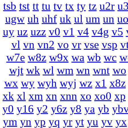
tsb
tst
tt
tu
tv
tx
ty
tz
u2r
u
ugw
uh
uhf
uk
ul
um
un
u
uy
uz
uzz
v0
v1
v4
v4g
v5
vl
vn
vn2
vo
vr
vse
vsp
v
w7e
w8z
w9x
wa
wb
wc
w
wjt
wk
wl
wm
wn
wnt
wo
wx
wy
wyh
wyj
wz
x1
x8z
xk
xl
xm
xn
xnn
xo
xo0
xp
y0
y16
y2
y6z
y8
ya
yb
yb
ym
yn
yp
yq
yr
yt
yu
yv
yx