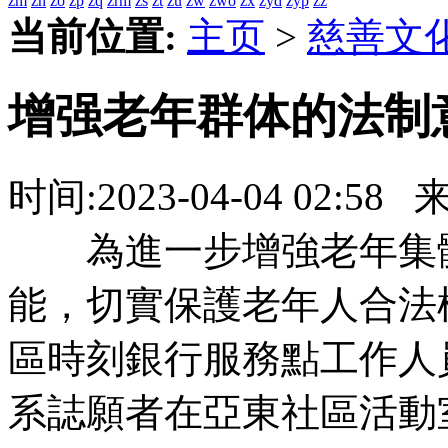
zm
zn
zo
zp
zq
zrm
zs
zt
zu
zw
zwo
zx
zyd
zyp
zz
当前位置:
主页
>
慈善文
增强老年群体的法制
时间:
2023-04-04 02:58
来
為進一步增強老年集體
能，切實保護老年人合法
區時刻銀行服務點工作人
系誌願者在亞東社區活動