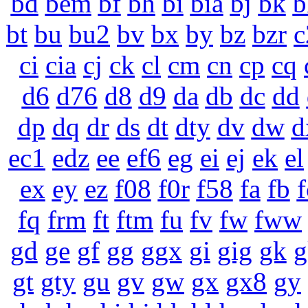
bd
bem
bf
bh
bi
bia
bj
bk
b
bt
bu
bu2
bv
bx
by
bz
bzr
c
ci
cia
cj
ck
cl
cm
cn
cp
cq
d6
d76
d8
d9
da
db
dc
dd
dp
dq
dr
ds
dt
dty
dv
dw
d
ec1
edz
ee
ef6
eg
ei
ej
ek
el
ex
ey
ez
f08
f0r
f58
fa
fb
f
fq
frm
ft
ftm
fu
fv
fw
fww
gd
ge
gf
gg
ggx
gi
gig
gk
g
gt
gty
gu
gv
gw
gx
gx8
gy