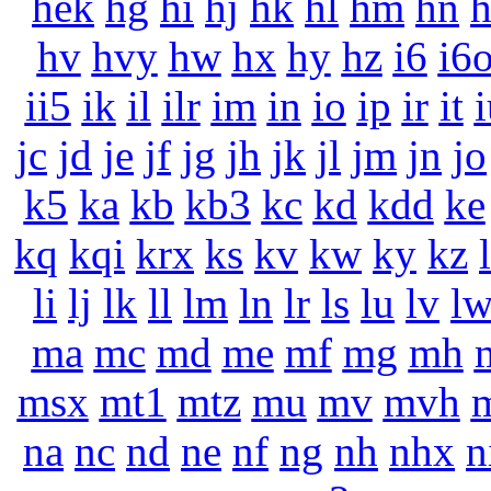
hek
hg
hi
hj
hk
hl
hm
hn
hv
hvy
hw
hx
hy
hz
i6
i6
ii5
ik
il
ilr
im
in
io
ip
ir
it
i
jc
jd
je
jf
jg
jh
jk
jl
jm
jn
jo
k5
ka
kb
kb3
kc
kd
kdd
ke
kq
kqi
krx
ks
kv
kw
ky
kz
li
lj
lk
ll
lm
ln
lr
ls
lu
lv
l
ma
mc
md
me
mf
mg
mh
msx
mt1
mtz
mu
mv
mvh
na
nc
nd
ne
nf
ng
nh
nhx
n