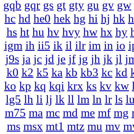
gqb
gqr
gs
gt
gty
gu
gv
gw
hc
hd
he0
hek
hg
hi
hj
hk
h
hs
ht
hu
hv
hvy
hw
hx
hy
igm
ih
ii5
ik
il
ilr
im
in
io
i
j9s
ja
jc
jd
je
jf
jg
jh
jk
jl
j
k0
k2
k5
ka
kb
kb3
kc
kd
ko
kp
kq
kqi
krx
ks
kv
kw
lg5
lh
li
lj
lk
ll
lm
ln
lr
ls
l
m75
ma
mc
md
me
mf
mg
ms
msx
mt1
mtz
mu
mv
m