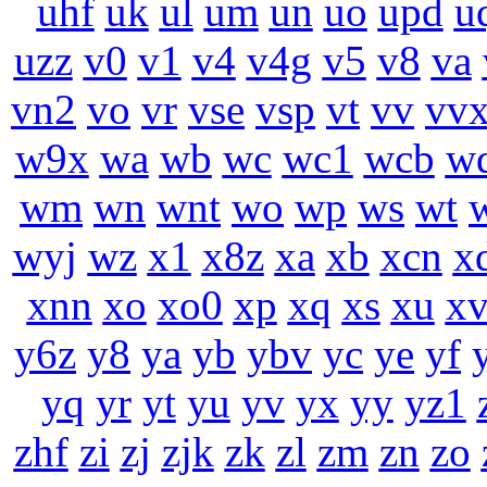
uhf
uk
ul
um
un
uo
upd
u
uzz
v0
v1
v4
v4g
v5
v8
va
vn2
vo
vr
vse
vsp
vt
vv
vv
w9x
wa
wb
wc
wc1
wcb
w
wm
wn
wnt
wo
wp
ws
wt
wyj
wz
x1
x8z
xa
xb
xcn
x
xnn
xo
xo0
xp
xq
xs
xu
x
y6z
y8
ya
yb
ybv
yc
ye
yf
yq
yr
yt
yu
yv
yx
yy
yz1
zhf
zi
zj
zjk
zk
zl
zm
zn
zo