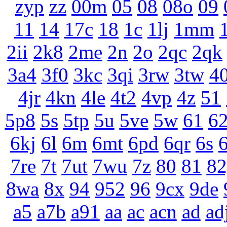
zyp
zz
00m
05
08
08o
09
11
14
17c
18
1c
1lj
1mm
2ii
2k8
2me
2n
2o
2qc
2qk
3a4
3f0
3kc
3qi
3rw
3tw
4
4jr
4kn
4le
4t2
4vp
4z
51
5p8
5s
5tp
5u
5ve
5w
61
6
6kj
6l
6m
6mt
6pd
6qr
6s
6
7re
7t
7ut
7wu
7z
80
81
82
8wa
8x
94
952
96
9cx
9de
a5
a7b
a91
aa
ac
acn
ad
ad