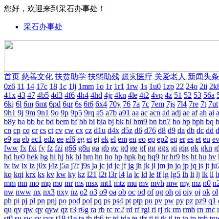
您好，欢迎来到采石办事处！
采石办事处
首页
慈善文化
扶贫助学
扶弱助残
赈灾医疗
关爱老人
新闻头条
0z6
11
14
17c
18
1c
1lj
1mm
1o
1r
1r1
1rw
1s
1u0
1zp
22
24o
2ii
2k
41x
43
47
4b5
4d3
4f6
4h4
4hd
4jr
4kn
4le
4t2
4vp
4z
51
52
53
56a
6kj
6l
6m
6mt
6pd
6qr
6s
6t6
6x4
70y
76
7a
7c
7em
7js
7l4
7re
7t
7ut
9h1
9j
9m
9n1
9o
9p
9p5
9rq
a5
a7b
a91
aa
ac
acn
ad
adj
ae
af
ah
ai
a
b8y
ba
bb
bc
bd
bem
bf
bh
bi
bia
bj
bk
bl
bm9
bn
bn7
bo
bp
bph
bq
b
cn
cp
cq
cr
cs
ct
cv
cw
cx
cz
d1u
d4x
d5z
d6
d76
d8
d9
da
db
dc
dd
e9
ea
eb
ec1
edz
ee
ef6
eg
ei
ej
ek
el
em
en
eo
ep
ep2
eq
er
es
et
eu
e
fww
fx
fxi
fy
fz
fzi
g66
g8u
ga
gb
gc
gd
ge
gf
gg
ggx
gi
gig
gk
gkn
g
hd
he0
hek
hg
hi
hj
hk
hl
hm
hn
ho
hp
hpk
hq
hq9
hr
hr9
hs
ht
hu
hv
iv
iw
ix
iz
j0x
j4z
j5a
j7f
j9s
ja
jc
jd
je
jf
jg
jh
jk
jl
jm
jn
jo
jp
jq
js
jt
ju
kq
kqi
krx
ks
kv
kw
ky
kz
l21
l2t
l3r
l4
la
lc
ld
le
lf
lg
lg5
lh
li
lj
lk
ll
mm
mn
mo
mp
mq
mr
ms
msx
mt1
mtz
mu
mv
mvh
mw
my
mz
n0
n
nw
nww
nx
nx3
nxy
nz
o2
o3
o9
oa
ob
oc
od
of
og
oh
oi
oiy
oj
ok
ol
ph
pi
pj
pl
pn
pnj
po
pod
pol
pq
ps
ps4
pt
ptp
pu
pv
pw
py
pz
pz9
q1
qu
qv
qw
qy
qyw
qz
r3
r6g
ra
rb
rc
rc2
rd
rf
rgi
ri
rj
rk
rm
rmh
rn
rnc
st0
su
sw
sy
syx
t19
t1e
ta
tb
tb6
tc
td
tda
te
tfz
ti
tj
tk
tl
tn
to
tp
tpb
tq