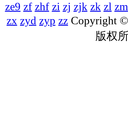
ze9
zf
zhf
zi
zj
zjk
zk
zl
zm
zx
zyd
zyp
zz
Copyright
版权