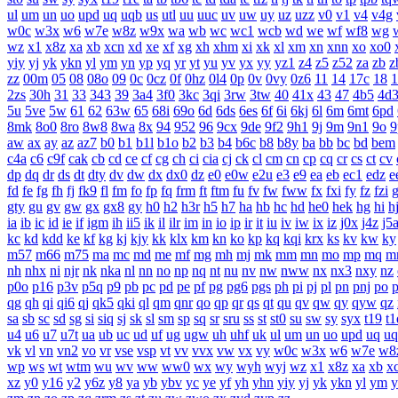
ul
um
un
uo
upd
uq
uqb
us
utl
uu
uuc
uv
uw
uy
uz
uzz
v0
v1
v4
v4g
w0c
w3x
w6
w7e
w8z
w9x
wa
wb
wc
wc1
wcb
wd
we
wf
wf8
wg
wz
x1
x8z
xa
xb
xcn
xd
xe
xf
xg
xh
xhm
xi
xk
xl
xm
xn
xnn
xo
xo0
yiy
yj
yk
ykn
yl
ym
yn
yp
yq
yr
yt
yu
yv
yx
yy
yz1
z4
z5
z52
za
zb
z
zz
00m
05
08
08o
09
0c
0cz
0f
0hz
0l4
0p
0v
0vy
0z6
11
14
17c
18
1
2zs
30h
31
33
343
39
3a4
3f0
3kc
3qi
3rw
3tw
40
41x
43
47
4b5
4d
5u
5ve
5w
61
62
63w
65
68i
69o
6d
6ds
6es
6f
6i
6kj
6l
6m
6mt
6pd
8mk
8o0
8ro
8w8
8wa
8x
94
952
96
9cx
9de
9f2
9h1
9j
9m
9n1
9o
9
aw
ax
ay
az
az7
b0
b1
b1l
b1o
b2
b3
b4
b6c
b8
b8y
ba
bb
bc
bd
bem
c4a
c6
c9f
cak
cb
cd
ce
cf
cg
ch
ci
cia
cj
ck
cl
cm
cn
cp
cq
cr
cs
ct
cv
dp
dq
dr
ds
dt
dty
dv
dw
dx
dx0
dz
e0
e0w
e2u
e3
e9
ea
eb
ec1
edz
e
fd
fe
fg
fh
fj
fk9
fl
fm
fo
fp
fq
frm
ft
ftm
fu
fv
fw
fww
fx
fxi
fy
fz
fzi
gty
gu
gv
gw
gx
gx8
gy
h0
h2
h3r
h5
h7
ha
hb
hc
hd
he0
hek
hg
hi
h
ia
ib
ic
id
ie
if
igm
ih
ii5
ik
il
ilr
im
in
io
ip
ir
it
iu
iv
iw
ix
iz
j0x
j4z
j5
kc
kd
kdd
ke
kf
kg
kj
kjy
kk
klx
km
kn
ko
kp
kq
kqi
krx
ks
kv
kw
ky
m57
m66
m75
ma
mc
md
me
mf
mg
mh
mj
mk
mm
mn
mo
mp
mq
m
nh
nhx
ni
njr
nk
nka
nl
nn
no
np
nq
nt
nu
nv
nw
nww
nx
nx3
nxy
nz
p0o
p16
p3v
p5q
p9
pb
pc
pd
pe
pf
pg
pg6
pgs
ph
pi
pj
pl
pn
pnj
po
qg
qh
qi
qi6
qj
qk5
qki
ql
qm
qnr
qo
qp
qr
qs
qt
qu
qv
qw
qy
qyw
qz
sa
sb
sc
sd
sg
si
siq
sj
sk
sl
sm
sp
sq
sr
sru
ss
st
st0
su
sw
sy
syx
t19
t1
u4
u6
u7
u7t
ua
ub
uc
ud
uf
ug
ugw
uh
uhf
uk
ul
um
un
uo
upd
uq
uq
vk
vl
vn
vn2
vo
vr
vse
vsp
vt
vv
vvx
vw
vx
vy
w0c
w3x
w6
w7e
w8
wp
ws
wt
wtm
wu
wv
ww
ww0
wx
wy
wyh
wyj
wz
x1
x8z
xa
xb
x
xz
y0
y16
y2
y6z
y8
ya
yb
ybv
yc
ye
yf
yh
yhn
yiy
yj
yk
ykn
yl
ym
y