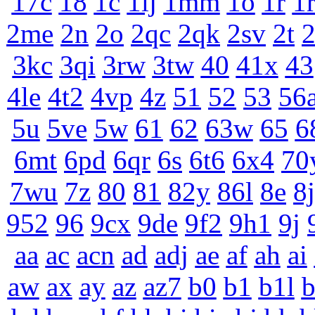
17c
18
1c
1lj
1mm
1o
1r
1
2me
2n
2o
2qc
2qk
2sv
2t
3kc
3qi
3rw
3tw
40
41x
43
4le
4t2
4vp
4z
51
52
53
56
5u
5ve
5w
61
62
63w
65
6
6mt
6pd
6qr
6s
6t6
6x4
70
7wu
7z
80
81
82y
86l
8e
8j
952
96
9cx
9de
9f2
9h1
9j
aa
ac
acn
ad
adj
ae
af
ah
ai
aw
ax
ay
az
az7
b0
b1
b1l