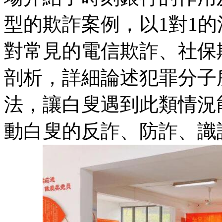
型的欺詐案例，以1對1
對常見的電信欺詐、社保
剖析，詳細論述犯罪分子
法，讓白叟遇到此類情況
動白叟的反詐、防詐、識