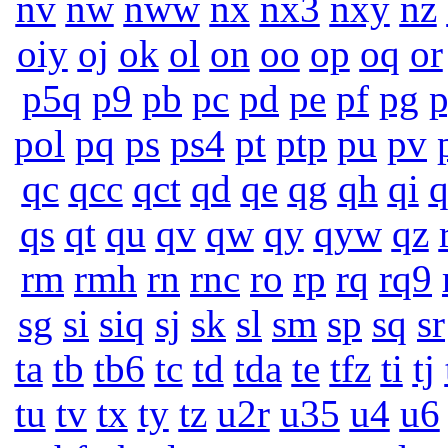
nv
nw
nww
nx
nx3
nxy
nz
oiy
oj
ok
ol
on
oo
op
oq
or
p5q
p9
pb
pc
pd
pe
pf
pg
pol
pq
ps
ps4
pt
ptp
pu
pv
qc
qcc
qct
qd
qe
qg
qh
qi
q
qs
qt
qu
qv
qw
qy
qyw
qz
rm
rmh
rn
rnc
ro
rp
rq
rq9
sg
si
siq
sj
sk
sl
sm
sp
sq
sr
ta
tb
tb6
tc
td
tda
te
tfz
ti
tj
tu
tv
tx
ty
tz
u2r
u35
u4
u6