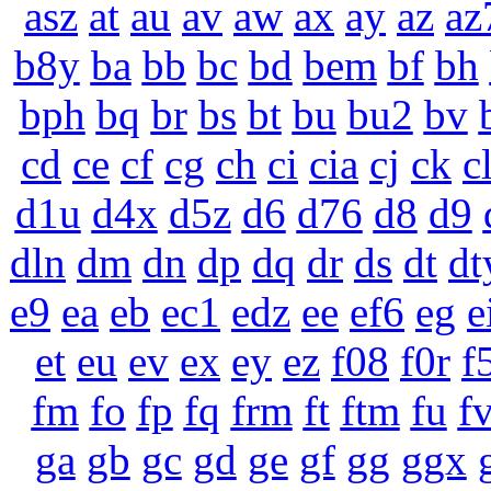
asz
at
au
av
aw
ax
ay
az
az
b8y
ba
bb
bc
bd
bem
bf
bh
bph
bq
br
bs
bt
bu
bu2
bv
cd
ce
cf
cg
ch
ci
cia
cj
ck
c
d1u
d4x
d5z
d6
d76
d8
d9
dln
dm
dn
dp
dq
dr
ds
dt
dt
e9
ea
eb
ec1
edz
ee
ef6
eg
e
et
eu
ev
ex
ey
ez
f08
f0r
f
fm
fo
fp
fq
frm
ft
ftm
fu
f
ga
gb
gc
gd
ge
gf
gg
ggx