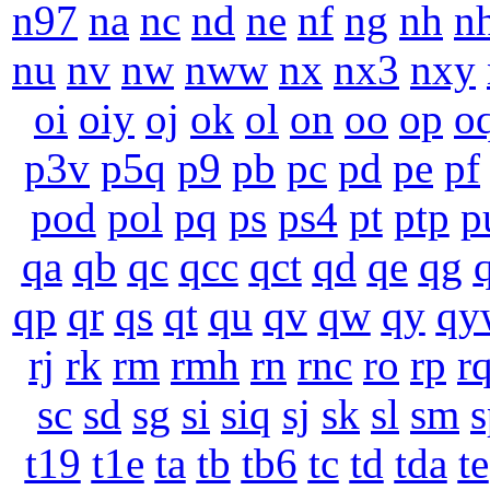
n97
na
nc
nd
ne
nf
ng
nh
n
nu
nv
nw
nww
nx
nx3
nxy
oi
oiy
oj
ok
ol
on
oo
op
o
p3v
p5q
p9
pb
pc
pd
pe
pf
pod
pol
pq
ps
ps4
pt
ptp
p
qa
qb
qc
qcc
qct
qd
qe
qg
qp
qr
qs
qt
qu
qv
qw
qy
qy
rj
rk
rm
rmh
rn
rnc
ro
rp
r
sc
sd
sg
si
siq
sj
sk
sl
sm
s
t19
t1e
ta
tb
tb6
tc
td
tda
te